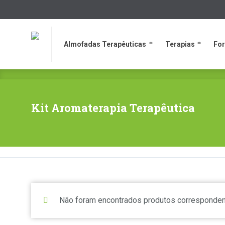
Almofadas Terapêuticas
Terapias
Fo
Almofadas Terapêuticas
Terapias
Fo
Kit Aromaterapia Terapêutica
Não foram encontrados produtos corresponden