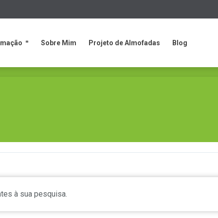
rmação
Sobre Mim
Projeto de Almofadas
Blog
rmação
Sobre Mim
Projeto de Almofadas
Blog
tes à sua pesquisa.