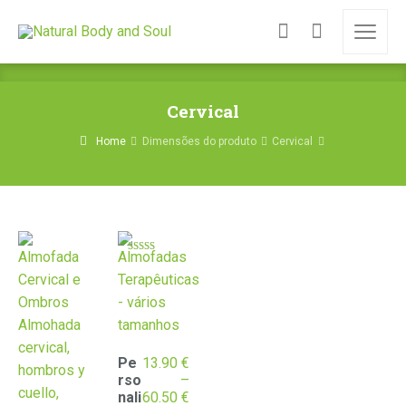
Cervical
Home
Dimensões do produto
Cervical
Avaliação
5.00
de 5
Pe
13.90
€
rso
–
Price
nali
60.50
€