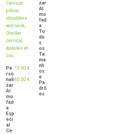
range:
zar
13.90 €
Al
through
mo
60.50 €
fad
a
To
do
s
os
Ta
ma
nh
Pe
13.90
€
os
rso
–
e
Price
nali
60.50
€
Pa
range:
zar
drõ
13.90 €
Al
es
through
mo
60.50 €
fad
a
Esp
eci
al
Ce