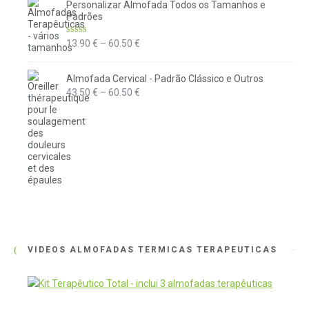
Personalizar Almofada Todos os Tamanhos e
Padrões
Avaliação
Price
13.90
€
–
60.50
€
5.00
de 5
range:
13.90 €
Almofada Cervical - Padrão Clássico e Outros
through
Price
43.50
€
–
60.50
€
60.50 €
range:
43.50 €
through
60.50 €
VÍDEOS ALMOFADAS TÉRMICAS TERAPEUTICAS