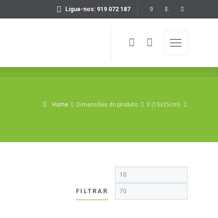
Ligue-nos: 919 072 187
Home
Dimensões do produto
S (15x25cm)
Preço
Preço
mínimo
máximo
FILTRAR