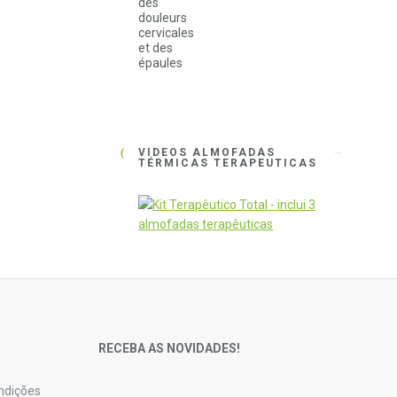
43.50 €
through
60.50 €
VÍDEOS ALMOFADAS
TÉRMICAS TERAPEUTICAS
S
RECEBA AS NOVIDADES!
ndições