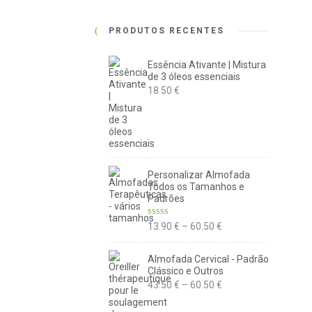
PRODUTOS RECENTES
Essência Ativante | Mistura
de 3 óleos essenciais
18.50
€
Personalizar Almofada
Todos os Tamanhos e
Padrões
Avaliação
Price
13.90
€
–
60.50
€
5.00
de 5
range:
13.90 €
Almofada Cervical - Padrão
Clássico e Outros
through
Price
43.50
€
–
60.50
€
60.50 €
range: