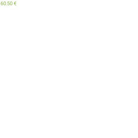
Price
60.50
€
range:
13.90 €
through
60.50 €