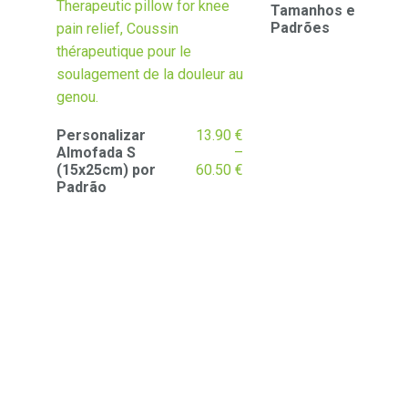
Tamanhos e
Padrões
Personalizar
13.90
€
Almofada S
–
Price
(15x25cm) por
60.50
€
range:
Padrão
13.90 €
through
60.50 €