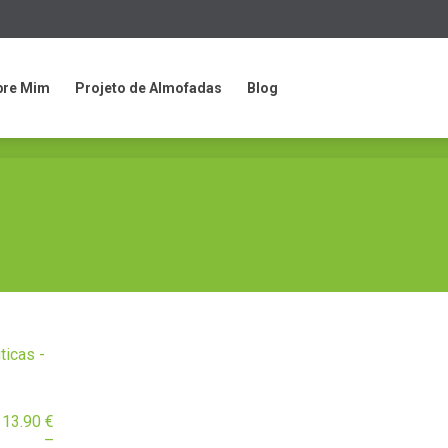
bre Mim
Projeto de Almofadas
Blog
bre Mim
Projeto de Almofadas
Blog
13.90
€
–