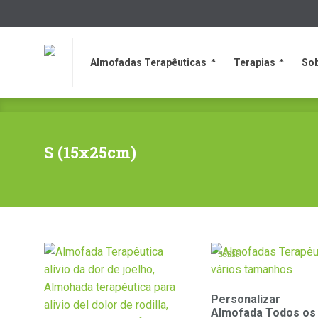
Almofadas Terapêuticas
Terapias
So
Almofadas Terapêuticas
Terapias
So
S (15x25cm)
Avaliação
5.00
de 5
Personalizar
Almofada Todos os