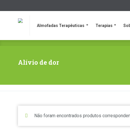
Almofadas Terapêuticas
Terapias
So
Almofadas Terapêuticas
Terapias
So
Alívio de dor
Não foram encontrados produtos corresponden