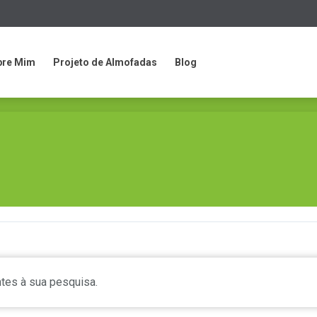
bre Mim
Projeto de Almofadas
Blog
bre Mim
Projeto de Almofadas
Blog
tes à sua pesquisa.