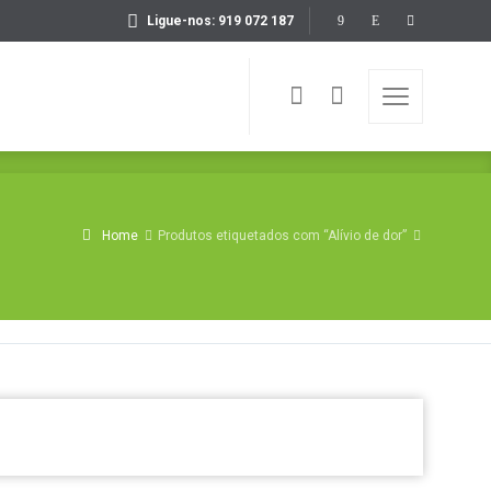
Ligue-nos: 919 072 187
Home
Produtos etiquetados com “Alívio de dor”