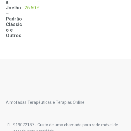
a
–
Price
Joelho
26.50
€
range:
–
19.40 €
Padrão
through
Clássic
26.50 €
o e
Outros
Almofadas Terapêuticas e Terapias Online
919072187 - Custo de uma chamada para rede móvel de