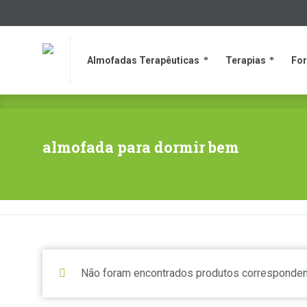
Almofadas Terapêuticas
Terapias
Fo
Almofadas Terapêuticas
Terapias
Fo
almofada para dormir bem
Não foram encontrados produtos corresponden