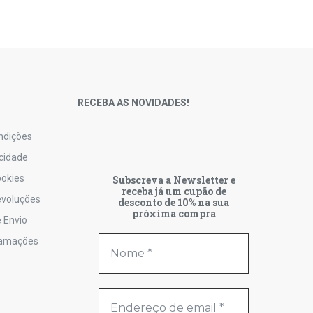
S
RECEBA AS NOVIDADES!
ndições
acidade
ookies
Subscreva a Newsletter e
receba já um cupão de
Devoluções
desconto de 10% na sua
próxima compra
 Envio
lamações