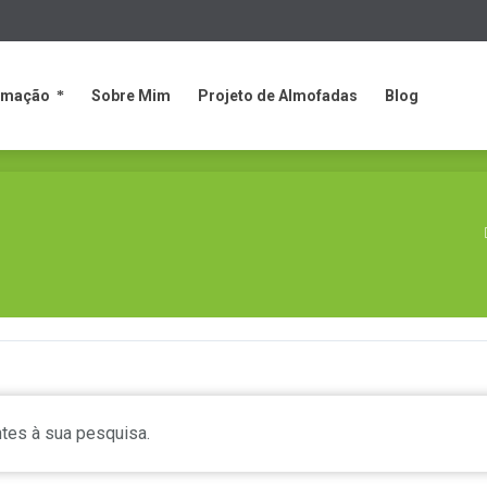
rmação
Sobre Mim
Projeto de Almofadas
Blog
rmação
Sobre Mim
Projeto de Almofadas
Blog
tes à sua pesquisa.