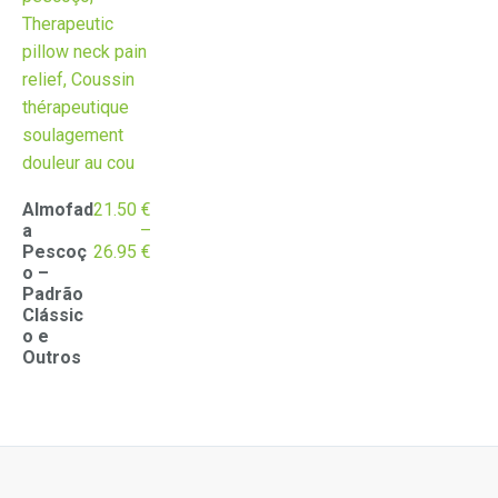
Almofad
21.50
€
a
–
Price
Pescoç
26.95
€
range:
o –
21.50 €
Padrão
through
Clássic
26.95 €
o e
Outros