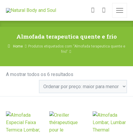
Almofada terapeutica quente e frio
Home
Produtos etiquetados com “Almofada terapeutica quente e
frio”
Ordenado
A mostrar todos os 6 resultados
por
preço:
maior
para
menor