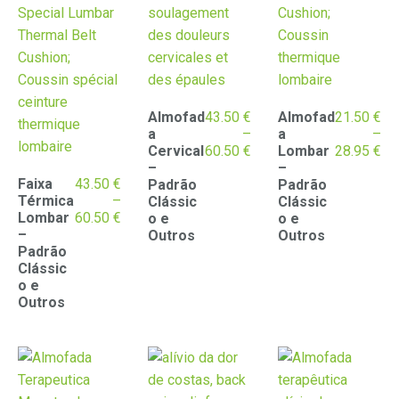
Almofad
43.50
€
Almofad
21.50
€
a
–
a
–
Price
Pr
Cervical
60.50
€
Lombar
28.95
€
range:
ran
–
–
Faixa
43.50
€
43.50 €
21
Padrão
Padrão
Térmica
–
through
th
Clássic
Clássic
Price
Lombar
60.50
€
60.50 €
28
o e
o e
range:
–
Outros
Outros
43.50 €
Padrão
through
Clássic
60.50 €
o e
Outros