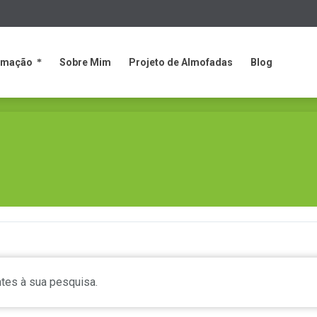
rmação
Sobre Mim
Projeto de Almofadas
Blog
rmação
Sobre Mim
Projeto de Almofadas
Blog
tes à sua pesquisa.