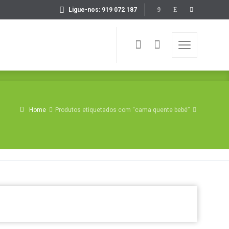
Ligue-nos: 919 072 187
Home
Produtos etiquetados com “cama quente bebé”