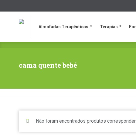
Almofadas Terapêuticas
Terapias
Fo
Almofadas Terapêuticas
Terapias
Fo
cama quente bebé
Não foram encontrados produtos corresponden