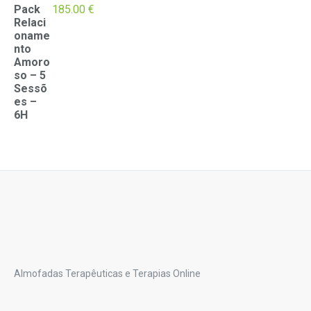
Pack
185.00
€
Relaci
oname
nto
Amoro
so – 5
Sessõ
es –
6H
Almofadas Terapêuticas e Terapias Online