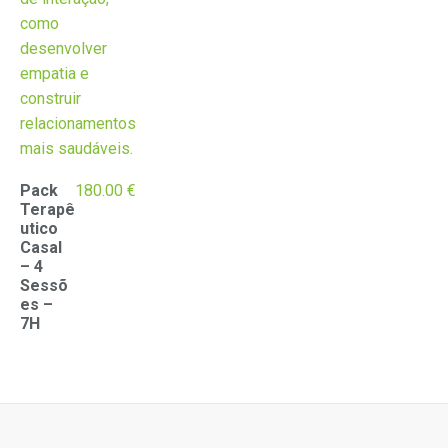
Pack
180.00
€
Terapê
utico
Casal
– 4
Sessõ
es –
7H