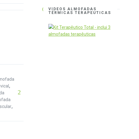
VÍDEOS ALMOFADAS
TÉRMICAS TERAPEUTICAS
mofada
vical
,
da
ofada
scular
,