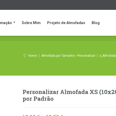
rmação
Sobre Mim
Projeto de Almofadas
Blog
rmação
Sobre Mim
Projeto de Almofadas
Blog
Home
Almofada por Tamanho - Personalizar
x_Almofad
Personalizar Almofada XS (10x
por Padrão