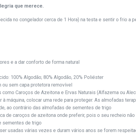
legria que merece.
fecida no congelador cerca de 1 Hora) na testa e sentir o frio a p
ores e a dar conforto de forma natural
ecido: 100% Algodão; 80% Algodão, 20% Poliéster
 ou sem capa protetora removível
is como Caroços de Azeitona e Ervas Naturais (Alfazema ou Alec
r à máquina, colocar uma rede para proteger. As almofadas tera
e, ao contrário das almofadas de sementes de trigo
ca de caroços de azeitona onde preferir, pois o seu recheio não
de sementes de trigo
er usadas várias vezes e duram vários anos se forem respeita