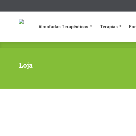
Almofadas Terapêuticas
Terapias
Fo
Almofadas Terapêuticas
Terapias
Fo
Loja