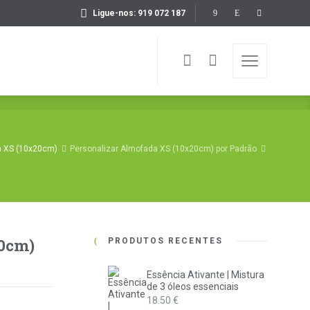
Ligue-nos: 919 072 187
a XS (10x20cm)
Personalizar Almofada XS (10x20cm) por Padrão
20cm)
PRODUTOS RECENTES
Essência Ativante | Mistura
de 3 óleos essenciais
18.50
€