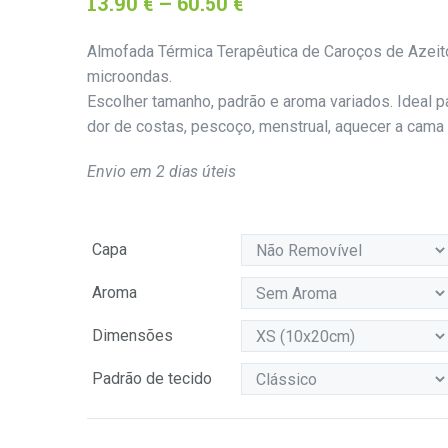
Price
13.90
€
–
60.50
€
range:
Almofada Térmica Terapêutica de Caroços de Azeit
13.90 €
microondas.
through
Escolher tamanho, padrão e aroma variados. Ideal pa
dor de costas, pescoço, menstrual, aquecer a cama 
60.50 €
Envio em 2 dias úteis
Capa
Aroma
Dimensões
Padrão de tecido