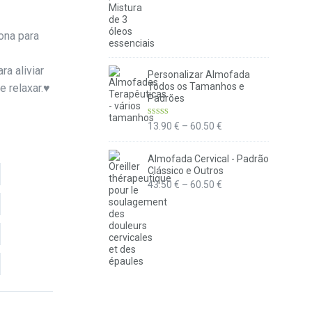
ona para
ra aliviar
Personalizar Almofada
Todos os Tamanhos e
e relaxar.♥
Padrões
Avaliação
Price
13.90
€
–
60.50
€
5.00
de 5
range:
13.90 €
Almofada Cervical - Padrão
Clássico e Outros
through
Price
43.50
€
–
60.50
€
60.50 €
range:
43.50 €
through
60.50 €