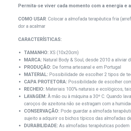
Permita-se viver cada momento com a energia e a
COMO USAR
: Colocar a almofada terapêutica fria (arre
dor a acalmar
CARACTERÍSTICAS:
TAMANHO:
XS (10x20cm)
MARCA:
Natural Body & Soul, desde 2010 a aliviar d
PRODUÇÃO:
De forma artesanal e em Portugal
MATERIAL:
Possibilidade de escolher 2 tipos de t
CAPA PROTETORA:
Possibilidade de escolher com
RECHEIO:
Materiais 100% naturais e ecológicos, ta
LAVAGEM:
À mão ou à máquina a 30º C. Quando lava
caroços de azeitona não se estragam com a humidad
CONSERVAÇÃO
:
Pode guardar a almofada terapêuti
sujeito a adquirir os bichos típicos das almofadas 
DURABILIDADE:
As almofadas terapêuticas podem s