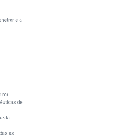
enetrar e a
rim)
pêuticas de
 está
das as