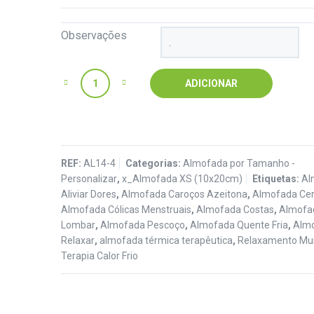
Observações
Quantidade
ADICIONAR
REF:
AL14-4
Categorias:
Almofada por Tamanho -
Personalizar
,
x_Almofada XS (10x20cm)
Etiquetas:
Al
Aliviar Dores
,
Almofada Caroços Azeitona
,
Almofada Cer
Almofada Cólicas Menstruais
,
Almofada Costas
,
Almofa
Lombar
,
Almofada Pescoço
,
Almofada Quente Fria
,
Alm
Relaxar
,
almofada térmica terapêutica
,
Relaxamento Mu
Terapia Calor Frio