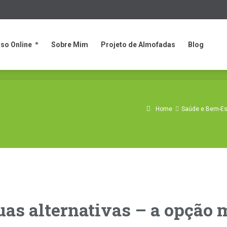
so Online
Sobre Mim
Projeto de Almofadas
Blog
so Online
Sobre Mim
Projeto de Almofadas
Blog
Home
Saúde e Bem-Es
uas alternativas – a opção 