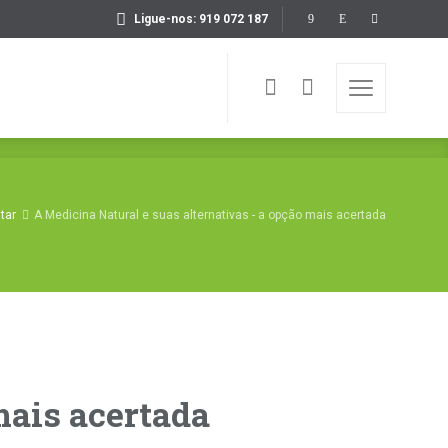
Ligue-nos: 919 072 187
tar
A Medicina Natural e suas alternativas - a opção mais acertada
mais acertada