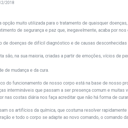
12/2018
a opção muito utilizada para o tratamento de quaisquer doenças
imento de segurança e paz que, inegavelmente, acaba por nos co
ção de doenças de difícil diagnóstico e de causas desconhecidas
a são, na sua maioria, criadas a partir de emoções, vícios de
de de mudança e da cura.
ico do funcionamento de nosso corpo está na base de nosso pro
as intermináveis que passam a ser presença comum e muitas v
r nas costas diária nos faça acreditar que não há forma de curar
am os artifícios da química, que costuma resolver rapidamente 
ação e todo o corpo se adapte ao novo comando, o comando da In