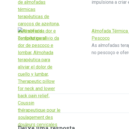
impulsiona a criar
Almofada Térmica 
Pescoço
As almofadas terap
no pescoço e ofe
Deixe uma resposta