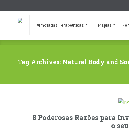
Almofadas Terapêuticas
Terapias
Fo
Almofadas Terapêuticas
Terapias
Fo
Tag Archives: Natural Body and So
8 Poderosas Razões para Inv
o se