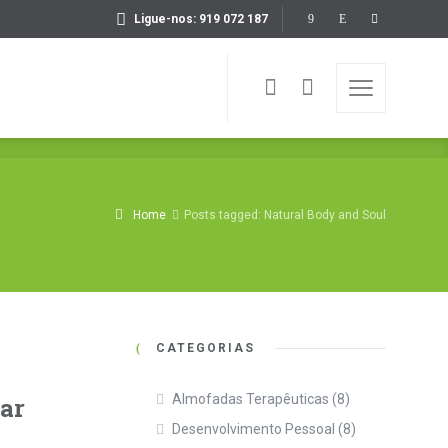
Ligue-nos: 919 072 187
Home
Posts tagged: Natural Body and Soul
CATEGORIAS
Almofadas Terapêuticas
(8)
mar
Desenvolvimento Pessoal
(8)