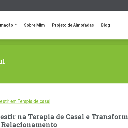
rmação
Sobre Mim
Projeto de Almofadas
Blog
rmação
Sobre Mim
Projeto de Almofadas
Blog
ul
estir na Terapia de Casal e Transfor
u Relacionamento