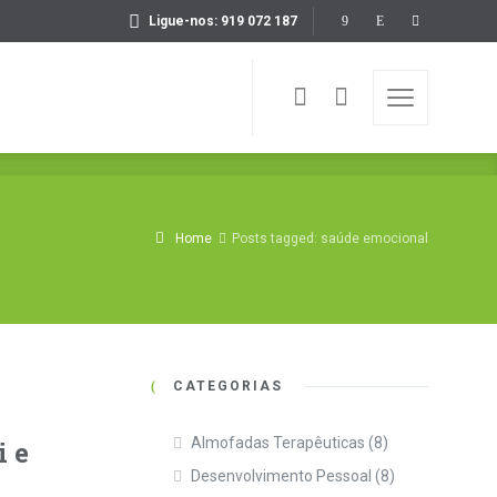
Ligue-nos: 919 072 187
Home
Posts tagged: saúde emocional
CATEGORIAS
Almofadas Terapêuticas
(8)
i e
Desenvolvimento Pessoal
(8)