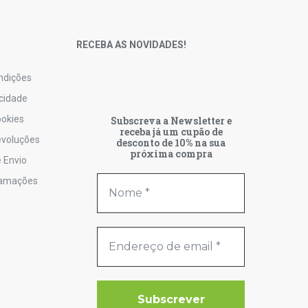
S
RECEBA AS NOVIDADES!
ndições
acidade
ookies
Subscreva a Newsletter e
receba já um cupão de
Devoluções
desconto de 10% na sua
próxima compra
 Envio
lamações