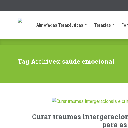
Almofadas Terapêuticas
Terapias
Fo
Almofadas Terapêuticas
Terapias
Fo
Tag Archives: saúde emocional
Curar traumas intergeracion
para as