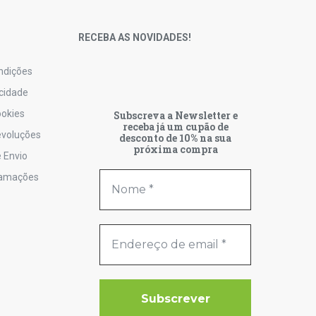
S
RECEBA AS NOVIDADES!
ndições
acidade
ookies
Subscreva a Newsletter e
receba já um cupão de
Devoluções
desconto de 10% na sua
próxima compra
 Envio
lamações