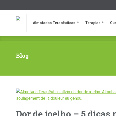
Almofadas Terapêuticas
Terapias
Cur
Almofadas Terapêuticas
Terapias
Cur
Blog
Dor de joelho – 5 dicas 