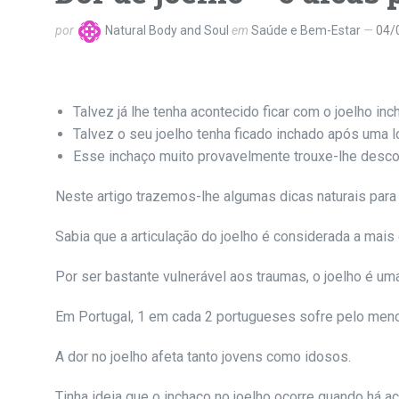
por
Natural Body and Soul
em
Saúde e Bem-Estar
04/
Talvez já lhe tenha acontecido ficar com o joelho inc
Talvez o seu joelho tenha ficado inchado após uma 
Esse inchaço muito provavelmente trouxe-lhe desconf
Neste artigo trazemos-lhe algumas dicas naturais para a
Sabia que a articulação do joelho é considerada a ma
Por ser bastante vulnerável aos traumas, o joelho é u
Em Portugal, 1 em cada 2 portugueses sofre pelo men
A dor no joelho afeta tanto jovens como idosos.
Tinha ideia que o inchaço no joelho ocorre quando há a