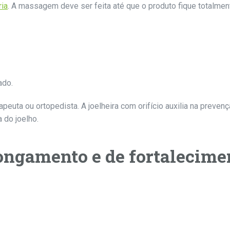
ria
. A massagem deve ser feita até que o produto fique totalme
ado.
uta ou ortopedista. A joelheira com orifício auxilia na prevençã
 do joelho.
longamento e de fortalecime