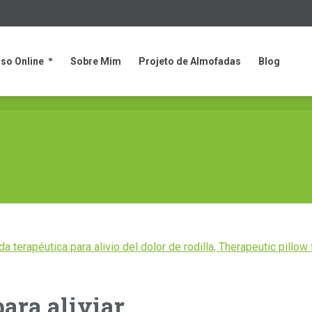
so Online
Sobre Mim
Projeto de Almofadas
Blog
so Online
Sobre Mim
Projeto de Almofadas
Blog
para aliviar