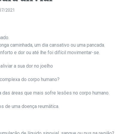
07/2021
hado.
longa caminhada, um dia cansativo ou uma pancada.
orto e dor ou até lhe foi difícil movimentar-se.
liviar a sua dor no joelho
is complexa do corpo humano?
ma das áreas que mais sofre lesões no corpo humano.
os de uma doença reumática.
cumulação de líquido sinovial, sangue ou pus na região?